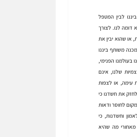
: כשאנו מגיעים לטיפול עם מטפל אנושי, אנחנו מודעים לכך שקיימים ביננו לבין המטפל 
הבדלים אישיותיים והיסטוריים. אבל בסופו של דבר מדובר בבן אדם, ולכן במובנים רבים הוא דומה לנו. לצורך 
העניין, אם היה יושב מולנו חייזר, לא היינו יכולים להניח שנבין את חווייתו, אפילו ברמה בסיסית, או שהוא יבין את 
חוויתנו. הדבר נכון גם לגבי תוכנה- החוויה האנושית מוכרת לנו ומאפשרת לנו להניח שקיים מכנה משותף ביננו 
לבין האדם שמולנו. עם זאת, אין לנו מושג מהי "חוויית התוכנה". אפילו ההכרה הבסיסית שלנו בעולמנו הפנימי, 
ובעולם החיצוני לנו באמצעות החושים, או ההכרה בעצמנו (מודעות עצמית) ותחושת העצמיות שלנו, אינם 
דברים שאנו יכולים להניח שמתקיימים בבינה מלאכותית. לכן גם האפשרות שלנו להזדהות עימה, או לצפות 
להבנה מצידה קלושה עד אפסית. כאשר הישות הניצבת מולנו כמטפלת זרה לנו, הדבר יכול לחזק את חשדנו כי 
אמירותיה אינן מעוגנות במציאות, ולכן אינן אמיתיות. מלבד זאת, היעדר המוכרות עלול לתת מקום לחוסר ודאות 
ולחרדות הקשורות בכך, ולהכניס "רעש" לקשר הנוצר. הדבר נכון במיוחד בכל הקשור לאמון וחשדנות, כי 
נתקשה להבין אם יש לתוכנה כוונה, האם הכוונה הזאת טובה, ואילו אינטרסים עומדים מאחורי מה שהיא 