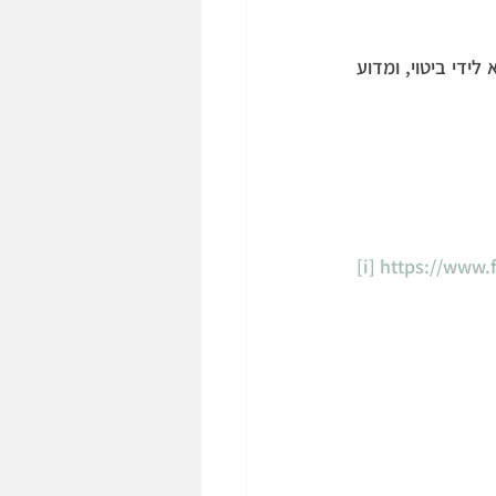
אבל למה מתכוונים  כשאומרים "היעדר אנושיות" (dehumanization) בטיפול ? איך זה  בא לידי ביטוי, ומדוע 
[i]
https://www.