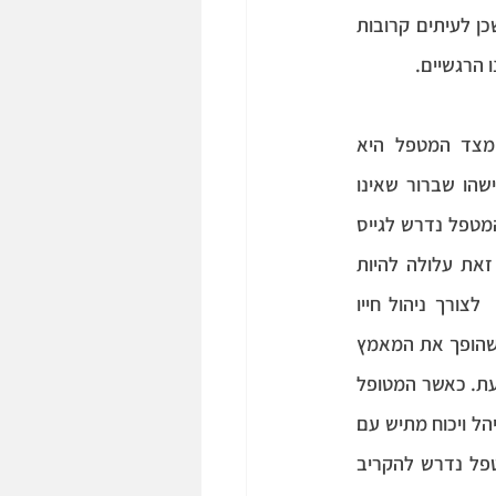
נדע שהדבר אינו נכון. בהקשר הטיפולי, הדבר עלול להיות מתורגם לתחושת היעדר ערך, שכן לעיתים קרובות 
 הרגשיים.
: בהמשך למה שנכתב על דאגה ואכפתיות, מידת המאמץ המושקע מצד המטפל היא 
משמעותית ביותר. אנחנו יכולים בקלות לדמיין כיצד היינו נמנעים מלהגיע לטיפול אצל מישהו שברור שאינו 
מתאמץ בשבילנו: מישהו היושב מולנו כשהוא נראה עייף, מנומנם, חסר עניין או  משועמם. המטפל נדרש לגייס 
את משאביו הפנימיים לצורך מושקעות בטיפול ובמטופל, ואנו גם מצפים לכך. התגייסות זאת עלולה להיות 
מאתגרת במיוחד לאור העובדה  שהמטפל הוא אנושי, ולכן משאביו מופנים במידה רבה  לצורך ניהול חייו 
האישיים, כולל התמודדות עם אתגרים רגשיים וויסות של עולמו הפנימי. אבל דווקא זה מה שהופך את המאמץ 
שלו למשמעותי, גם אם ההכרה של המטופל בעולמו הפרטי של המטפל היא לחלוטין לא מודעת. כאשר המטופל 
מכיר באפשרות שהמטפל התאמץ כדי להגיע לקליניקה בזמן, גם אם לא ישן טוב בלילה או ניהל ויכוח מתיש עם 
מישהו קרוב לפני כן, הדבר מקבל ערך ומשמעות מיוחדת בטיפול. יתר על כן, לעיתים המטפל נדרש להקריב 