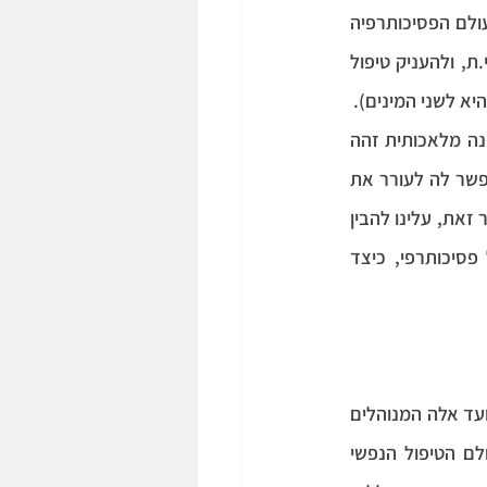
לחלק בסיסי ומשמעותי משגרת חיינו. השפעה זאת אינה פוסחת גם על עולם הטיפול, ועל עולם הפסיכותרפיה 
בפרט, ומעלה את השאלה האם בינה מלאכותית יכולה להחליף את דמות המטפל.ת האנושי.ת, ולהעניק טיפול 
א לשני המינים).
במאמר זה אבחן את הסוגיה מזוית ספציפית ואטען כי הדבר אינו אפשרי. גם במצב שבו בינה מלאכותית זהה 
לחלוטין למטפל אנושי, מבחינת התנהגות ומראה, היעדר האותנטיות האנושית לא יכולה לאפשר לה לעורר את 
אותה טרנספורמציה נפשית אצל המטופל כפי שמטפלת אנושית מסוגלת לעשות. כדי להסביר זאת, עלינו להבין 
קודם כל מה בינה מלאכותית כן מאפשרת, מהם ההיבטים ה"אנושיים" שקיימים בטיפול פסיכותרפי, כיצד 
הדיון בסוגיה זו חי וקיים בפורומים רבים ומגוונים, מפורומים המנוהלים בידי קהילות חובבנים ועד אלה המנוהלים 
בתוך מסגרות אקדמאיות ומקצועיות.  יתרה מזאת, כבר היום ישנם פיתוחים מעשיים בעולם הטיפול הנפשי 