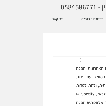
הקלטות מדיטציה
צרו קשר
אין ספק שבינה מלאכותית, בינה מלאכותית (Artificial intelligence) נכנסה לחיינו בשנים האחרונות והפכה 
לאחד המושגים השגורים והדומיננטיים בשיח היומיומי. גם אם לא כולם מבינים מה משמעות המושג, ועוד פחות 
כיצד הטכנולוגיה שמאחוריו עובדת, ברור שכל בר דעת ידע להגיד משהו על בינה מלאכותית, ולתת לפחות 
דוגמה אחת לאופן שבו משתמשים בה. יהא זה שימוש בסיסי באפליקציות פופולריות כגון Spotify , Waze או 
Facebook, או שימוש מתקדם יותר במנועי ניתוח וחיזוי מילולי כגון ChatGPT – בבירור בינה מלאכותית הפכה 