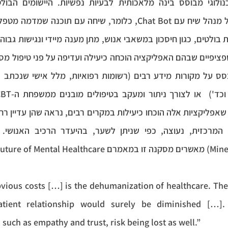
, שיחה עם תוכנה שמדמה מטפל אנושי
vious costs […] is the dehumanization of healthcare. Th
patient relationship would surely be diminished […]
 such as empathy and trust, risk being lost as well.”