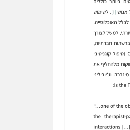
שמנסים לתת מענה טכנולוגי מבוסס בינה מלאכותית לבעיות נפשיות. היישומים הבולטים ביותר כוללים 
[i]
. לשימוש 
באפליקציות ישנם יתרונות בולטים, כגון חיסכון במשאבי אנוש, מתן מענה מיידי ונגישות גבוה לכלל האוכלוסייה. 
זאת ועוד, ישנם מקרים ספציפיים שבהם האפליקציה הוכחה כיעילה ועדיפה על פני טיפול מסורתי, למשל לצורך 
אבחון פסיכיאטרי שמתבסס על מקורות מידע רבים (רשומות רפואיות, מלל אישי שנכתב ברשתות חברתיות, 
סיכום מחקרים עדכניים וכד')  או לצורך ניתור ומעקב בטיפולים מובנים ממשפחת ה-CBT (טיפול קוגניטיבי 
התנהגותי). עם זאת, אף שאפליקציות אלה הוכחו כיעילות במקרים רבים, נראה שהן עדיין רחוקות מלהחליף את 
המטפל האנושי. הסיבה המרכזית, נעוצה, כפי שניתן לשער, בהיעדר הרכיב האנושי. מינרבה וג'יוביליני 
“…one of the ob
the therapist-
interactions […]