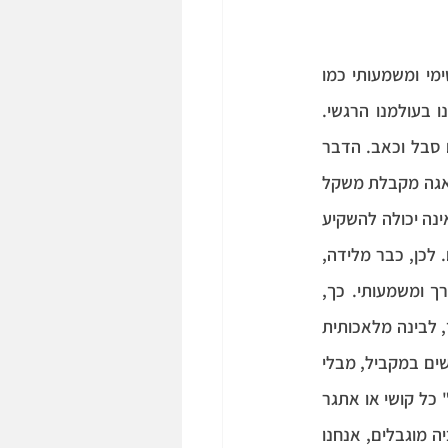
: אחד המאפיינים של קשר אנושי, במיוחד בהקשר של קשר קרוב, אינטימי ומשמעותי כמו 
קשר טיפולי, הוא דאגה (care) או איכפתיות. הכוונה היא למידת המושקעות של מי שמולנו בעולמנו הרגשי. 
כשמישהו דואג לנו, אנחנו יודעים שהוא לא יהיה אדיש למצבנו הרגשי, במיוחד כשאנו חווים סבל וכאב. הדבר 
יפעיל אותו ויניע אותו לפעולה, כלומר, ידרוש ממנו להשקיע בנו חלק ממשאביו הרגשיים. הדאגה מקבלת משקל 
משמעותי במיוחד לאור העובדה שכבני אדם, המשאבים שלנו מוגבלים. אמא אנושית לרוב אינה יכולה להשקיע 
כמות זהה של דאגה ותשומת לב כלפי כל הילדים שלה, מאחר שמשאביה הנפשיים מוגבלים. לכן, כבר מלידה, 
תשומת הלב, הדאגה והאכפתיות של הדמויות המשמעותיות בחיינו הופכות למשאב יקר ערך ומשמעותי. כך, 
. מנגד, לבינה מלאכותית 
אין באמת משאבים מוגבלים במובן זה. התוכנה הממוצעת יכולה לתת "יחס" זהה למאות אנשים במקביל, מבלי 
שזה יגרע ממשאביה. בהיעדר חוויה סובייקטיבית או מודעות עצמית, התוכנה גם לא "תרגיש" כל קושי או אתגר 
סביב זה, מה שירוקן את הדאגה והאיכפתיות ממשמעות. גם אם התוכנה תספר לנו שמשאביה מוגבלים, אנחנו 