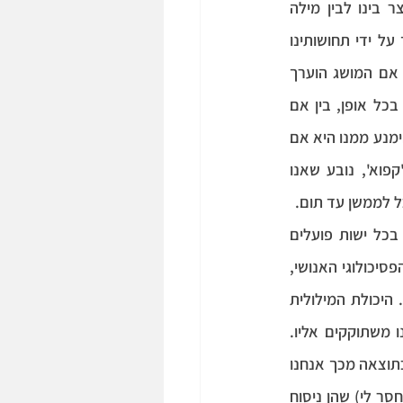
). אם נאמר לנו כיצד נהוג לקרוא לו, ה-Mind יוצר בינו לבין מילה 
שרירותית חיבור דו-כיווני ו'מקפיא' אותו כמושג. בהתאם לחוויה הספציפית, המושג  מוערך על ידי תחושותינו 
(עמ' 7). אם המושג הוערך 
), ואם הוערך כלא נעים, נרצה להימנע ממנו. בכל אופן, בין אם 
המושג מייצג אובייקט חומרי ובין אם הוא מושג מופשט, הדרך היחידה שבה נוכל להשיגו או להימנע ממנו היא אם 
). מכך שהוא מאוחסן כמושג 'קפוא', נובע שאנו 
ל לממשן עד תום.
הפילוסופיה הבודהיסטית מציגה את ההיאחזות כטענה כללית שנוגעת לכל הישויות, לפיה בכל ישות פועלים 
דחפים הרסניים שמונעים ממנה להשתחרר מן הסבל. RFT מרחיבה את הדיבור על המנגנון הפסיכולוגי האנושי, 
ומראה כיצד היכולות המילוליות שלנו מבטאות את אותם הדחפים והרגשות הנלווים אליהם. היכולת המילולית 
 את הפער בין מה שיש לנו לבין מה שאנו משתוקקים אליו. 
כלומר, אנו יכולים לנסח משפטים בנוגע להווה, לעבר ולעתיד, על מה שיש או מה שאין לנו. כתוצאה מכך אנחנו 
יכולים לנסח מחשבות תבניתיות כגון "אני רוצה את X" (באנגלית I want, במשמע I miss, חסר לי) שהן ניסוח 