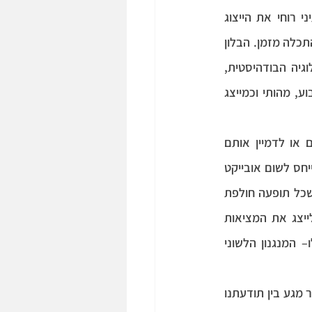
לא ראיתי עוד בלונים. אם היו שואלים אותי האם אני יודע מה זה בלון, הייתי מעלה בעיני רוחי את הייצוג 
המנטאלי של הבלון הספציפי שראיתי ואשיב "כן", אף על פי שבמציאות הבלון שראיתי כבר התכלה מזמן. הבלון 
 שמייצגת המילה "בלון" נשאר 'קפוא' בתודעה. על פי הטרמינולוגיה הבודהיסטית, 
הרעיון שעומד מאחורי מילה הוא נצחי (אֶטֶרנליסטי) וחורג מ'דרך האמצע'- הוא נתפס כקבוע, מהותי וכמייצג 
תכונה זו של מילים הופכת אותן למאוד שימושיות, כי כך אנו יכולים לדבר על אובייקטים או לדמיין אותם 
בהיעדרם ולהעביר רעיונות מורכבים. אילולא היינו 'מקפיאים' מושגים, לא היינו יכולים להתייחס לשום אובייקט 
 אובייקט, מאחר שכל תופעה חולפת 
ונמצאת בהשתנות מתמדת. אך בגלל הארעיות, למעשה, שום מילה אינה יכולה באמת לייצג את המציאות 
נאמנה, מאחר שברגע ההתייחסות לתופעה מסוימת- היא כבר השתנתה. שתי טענות אלו– המנגנון הלשוני 
האטרנליזם של המילים יכול להוביל לסבל רב, בפרט דרך תהליך הלמידה שלהן: תחילה נוצר מגע בין תודעתנו 