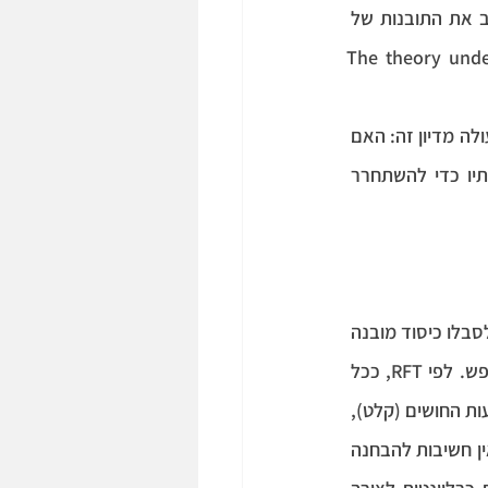
האנושי. לפי Hayes, הניסוח המדעי של התהליכים המילוליים המתחוללים בתודעתנו מרחיב את התובנות של 
The theory under 
בפרק זה אשווה בין שתי ההשקפות לפי קריטריונים אחדים ולאחר מכן אגע בשאלה כללית שעולה מדיון זה: האם 
ניתן לנצל את האינטראקציה שבין רעיונות פילוסופיים ופסיכולוגיים באשר לסבל ולהשלכותיו כדי להשתחרר 
RFT ובודהיזם הן שתי צורות חשיבה אוניברסאליות שנוגעות לכל אדם באשר הוא ולסבלו כיסוד מובנה 
בחייו. אך אופן תיאור האדם בכל אחת מן ההשקפות נבדל בהנחות המטפיזיות אודות גוף ונפש. לפי RFT, ככל 
תיאוריה קוגניטיבית-התנהגותית, האדם מתואר באופן פונקציונאלי- הוא מקבל נתונים באמצעות החושים (קלט), 
מעבד אותם הודות ליכולת המילולית-שכלית שלו ולאור זאת מתנהג בצורה מסוימת (פלט). אין חשיבות להבחנה 