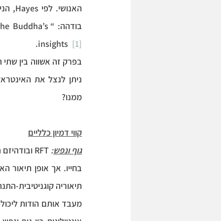
בודהה: “dha’s
.
insights  
[1]
ממנו?
קווי דמיון כלליים
גוף ונפש
: 