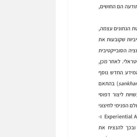
 שמקשר בין המציאות לבין התודעה הם החושים, 
בשתי ההשקפות ישנה הכרה בעיוותים אפשריים של נתוני החושים, אך הפער אינו נובע מקליטת הנתונים עצמה, 
 אותו לאחר הקליטה. המידע עובר סדרה של 'מסננות' קוגניטיביות שקובעות את 
ההשקפה הבודהיסטית מפרטת את הטרנספורמציה הסובייקטיבית 
שעובר המידע ה'פנימי' על פי חמשת המצרפים: תחילה מקוטלג המידע כנעים, לא נעים או ניטראלי. לאחר מכן, 
נבנה מחדש כמושג, רושם או זיכרון על מנת שניתן יהיה לשחזרו ולהתייחס אליו בעתיד. המידע החדש נוסף 
sankha
) בהתאם 
לרצון ולנטיות האישיות שלו. באופן יותר ספציפי, RFT מפרטת כיצד תצורות מנטאליות עשויות ליצור דפוסי 
חשיבה מזיקים. כפי שכבר הודגם (עמ' 5), היכולות המילוליות שלנו גורמות ל'ערבוב' שבין העולם הפנימי לחיצוני 
(Cognitive Fusion), המוביל לאימוץ של דפוסי חשיבה והתנהגות פתולוגיים (כגוןExperiential Avoidance  ו-
Rumination). באופן מעגלי, דפוסים אלה עלולים ליצור נבואות שמגשימות את עצמן ובכך להנציח את 