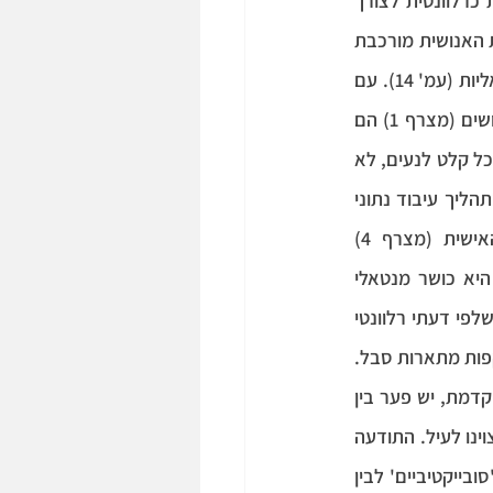
אונטולוגית בין גוף ונפש או בין הפיזיקאלי והַמנטאלי, מאחר שהבחנה שכזאת אינה נתפסת כרלוונטית לצורך 
הבהרת הרעיונות המוצגים בתיאוריה. לפי הבודהיזם, לעומת זאת, ההבחנה ברורה: המערכת האנושית מורכבת 
מחמישה מצרפים- אחד מהם הוא האדם כתופעה פיזית, והאחרים הם האדם כתופעות מנטאליות (עמ' 14). עם 
זאת, ניתן לראות מספר קווי דמיון בין חמשת המצרפים לבין תפיסת האדם על פי RFT: החושים (מצרף 1) הם 
האיבר שקולט, ה'שער' שדרכו נתונים זורמים אל תוך התודעה. התחושות (מצרף 2) מסווגות כל קלט לנעים, לא 
נעים או ניטראלי. הקוגניציה (מצרף 3) היא הפונקציה מנטאלית שממשיגה תופעות כחלק מתהליך עיבוד נתוני 
החושים. התצורות המנטאליות, שהן הרצונות והנטיות שהתעצבו בהתאם להיסטוריה האישית (מצרף 4) 
משפיעות בצורה משמעותית על הצורה שבה המידע מאורגן במוחנו. התודעה (מצרף 5) היא כושר מנטאלי 
המאפשר את ידיעת חוויות האדם על כל היבטיהן. הרכיבים הללו מייצגים יחס בין גוף ונפש שלפי דעתי רלוונטי 
קפות מתארות סבל.
מבחינה אפיסטמולוגית, הן לפי RFT והן לפי הפילוסופיה הבודהיסטית המוקדמת, יש פער בין 
מה שהאדם מכיר לבין מצב העניינים כפי שהוא. ניתן לתאר פער זה באמצעות המצרפים שצוינו לעיל. התודעה 
תוחמת את גבולות ההכרה של האדם ובכך יוצר הבחנה בין אירועים 'פרטיים', 'פנימיים' או 'סובייקטיביים' לבין 