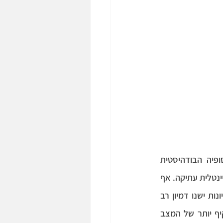
משני הפרקים הראשונים עולה כי יש מספר עקרונות מקבילים שקיימים ב-RFT ובפילוסופיה הבודהיסטית 
המוקדמת. ההשקפה הראשונה מייצגת חשיבה מערבית מודרנית, והשנייה מייצגת חשיבה אוריינטלית עתיקה. אף 
על פי שההשקפות לא צמחו מאותו שורש הגותי ויש ביניהן הבדלים, נראה שבחלק מן הרעיונות ישנו דמיון רב 
ובמקרים אחרים רעיונות מהשקפה אחת משלימים רעיונות מהשנייה, וכך יוצרים תיאור מקיף יותר של המצב 