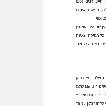
התצורות המנטאליות. בין אם התצורות המנטאליות 'נאגרות' במשך חיים יחיד או משכי חיים רבים (כמו 
בבודהיזם), הן מתנות את הדרכים בהן האדם מפרש את הסביבה ה'פנימית' וה'חיצונית'. לכן, תפיסת העולם 
ציאות.
ן שהפער הוא בין 
. כלומר, לפי הבודהיזם כל תפיסה שאינה 
הולמת במדויק את מה שיש היא תפיסה 'מבולבלת', ולפי RFT הפער קיים רק ברגע שאנו תופסים את המציאות 
המרכיב המילולי במנגנון הלשוני משפיע באופן ניכר על תפיסת המציאות שלנו. מילים הן 
מוסכמות שרירותיות המייצגות רעיון כלשהו. במקרים מסוימים, בתהליך למידה של מילים מפשיט ה-Mind שלנו 
מושג כללי ממספר מצומצם של דוגמאות דומות, ובמקרים אחרים אנו לומדים להצמיד מילה לרושם ספציפי 
יחיד. נניח שלפני שנה ראיתי בפעם הראשונה בחיי בלון, ועל פי המוסכמה החברתית נאמר לי שזהו "בלון". מאז 