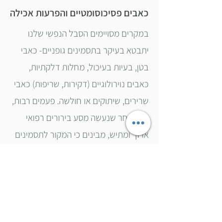
כאבים פסיכוסומטיים והפרעות אכילה
במקרים מסויימים הסבל הנפשי שלנו
יתבטא בעיקר בתסמינים גופניים- כאבי
בטן, בעיות בעיכול, מחלות דלקתיות,
כאבים נוירולוגיים (דקירות, שריפות) כאבי
שרירים, שיתוקים או חולשה. פעמים רבות,
רק לאחר שנעשה מסע בירורים רפואי
ארוך ומתיש, מבינים כי המקור לתסמינים
אלה הוא רגשי.
חקירה מודעת ומלאת
תשומת לב
של הכאב ואי הנחת,
קבלה של
הופעתו ופיתוח גמישות
סביב הדפוסים
המלווים אותו יכולה להפחית את התדירות
והעוצמה שלו, ולפתח הבנה כלפי מקורו