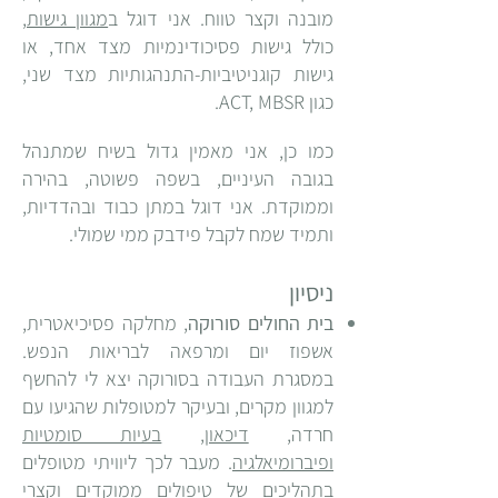
מובנה וקצר טווח. אני דוגל ב
מגוון גישות
,
כולל גישות פסיכודינמיות מצד אחד, או
גישות קוגניטיביות-התנהגותיות מצד שני,
כגון ACT, MBSR.
כמו כן, אני מאמין גדול בשיח שמתנהל
בגובה העיניים, בשפה פשוטה, בהירה
וממוקדת. אני דוגל במתן כבוד ובהדדיות,
ותמיד שמח לקבל פידבק ממי שמולי.
ניסיון
בית החולים סורוקה
, מחלקה פסיכיאטרית,
אשפוז יום ומרפאה לבריאות הנפש.
במסגרת העבודה בסורוקה יצא לי להחשף
למגוון מקרים, ובעיקר למטופלות שהגיעו עם
חרדה,
דיכאון
,
בעיות סומטיות
ופיברומיאלגיה
. מעבר לכך ליוויתי מטופלים
בתהליכים של טיפולים ממוקדים וקצרי