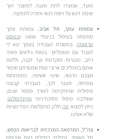
מועד, שנועדו לתת מענה למשבר תוך
שימת דגש על ויסות רגשי וחזרה לתפקוד.
עמותת עמך, תל אביב
. עמותת עמך
מתמחה בטיפול בניצולי שואה ו
בפוסט
טראומה
. במסגרת העבודה בעמך יצא לי
לעבוד עם מטופלים בטווח גילאים מאוד
רחב, מבגרות מוקדמת ועד זקנה, וללוות
אותם בתהליכים ארוכי טווח שמטרתם שיפור
מצבם הרגשי, שינוי אשיותי, התפתחות
וצמיחה. מעבר לכך, העברתי קבוצה
טיפולית שהתקיימה לאורך מספר שנים,
ששילבה טיפול פסיכודנימי
ומיינדפולנס
.
ניתן למצוא
פה
חלק מהקלטות המדיטציות
שליוו אותנו.
צה"ל, המרפאה המרכזית לבריאות הנפש
,
תל השומר. טיפלתי בחיילים בעת שירותם